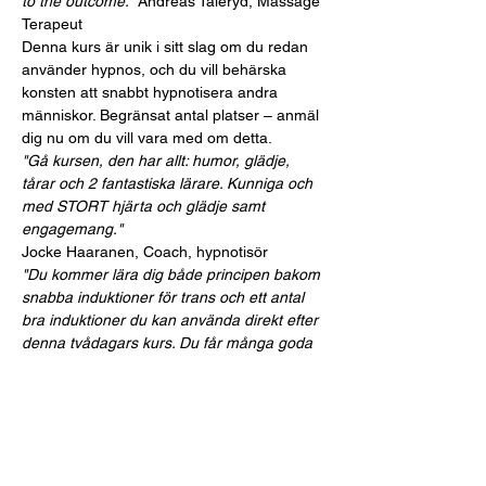
to the outcome.”
 Andreas Taleryd, Massage 
Terapeut
Denna kurs är unik i sitt slag om du redan 
använder hypnos, och du vill behärska 
konsten att snabbt hypnotisera andra 
människor. Begränsat antal platser – anmäl 
dig nu om du vill vara med om detta.
"Gå kursen, den har allt: humor, glädje, 
tårar och 2 fantastiska lärare. Kunniga och 
med STORT hjärta och glädje samt 
engagemang."
Jocke Haaranen, Coach, hypnotisör
"Du kommer lära dig både principen bakom 
snabba induktioner för trans och ett antal 
bra induktioner du kan använda direkt efter 
denna tvådagars kurs. Du får många goda 
skratt under övningarna. Eftersom du på 
varje induktion får först en demo och sedan 
direkt testar att vara både hypnotisör och 
klient så får du en god känsla och 
förståelse för hur de olika sinnena 
aktiveras. Jag har haft häftiga hypnos och 