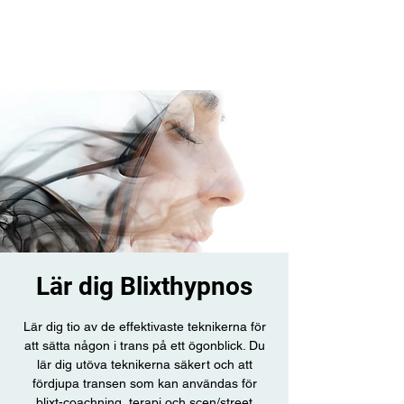
Lär dig Blixthypnos
Lär dig tio av de effektivaste teknikerna för
att sätta någon i trans på ett ögonblick. Du
lär dig utöva teknikerna säkert och att
fördjupa transen som kan användas för
blixt-coachning, terapi och scen/street