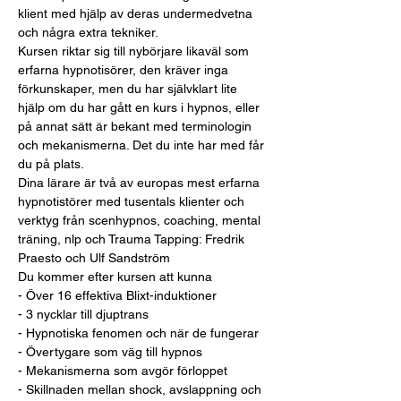
klient med hjälp av deras undermedvetna 
och några extra tekniker.
Kursen riktar sig till nybörjare likaväl som 
erfarna hypnotisörer, den kräver inga 
förkunskaper, men du har självklart lite 
hjälp om du har gått en kurs i hypnos, eller 
på annat sätt är bekant med terminologin 
och mekanismerna. Det du inte har med får 
du på plats.
Dina lärare är två av europas mest erfarna 
hypnotistörer med tusentals klienter och 
verktyg från scenhypnos, coaching, mental 
träning, nlp och Trauma Tapping: Fredrik 
Praesto och Ulf Sandström
Du kommer efter kursen att kunna
- Över 16 effektiva Blixt-induktioner
- 3 nycklar till djuptrans
- Hypnotiska fenomen och när de fungerar
- Övertygare som väg till hypnos
- Mekanismerna som avgör förloppet
- Skillnaden mellan shock, avslappning och 