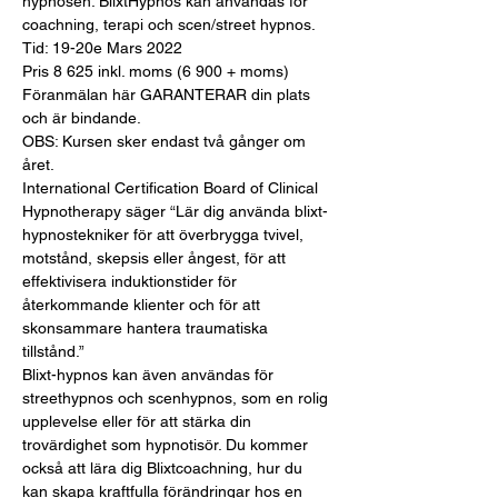
hypnosen. BlixtHypnos kan användas för 
coachning, terapi och scen/street hypnos.
Tid: 19-20e Mars 2022
Pris 8 625 inkl. moms (6 900 + moms)
Föranmälan här GARANTERAR din plats 
och är bindande.
OBS: Kursen sker endast två gånger om 
året.
International Certification Board of Clinical 
Hypnotherapy säger “Lär dig använda blixt-
hypnostekniker för att överbrygga tvivel, 
motstånd, skepsis eller ångest, för att 
effektivisera induktionstider för 
återkommande klienter och för att 
skonsammare hantera traumatiska 
tillstånd.”
Blixt-hypnos kan även användas för 
streethypnos och scenhypnos, som en rolig 
upplevelse eller för att stärka din 
trovärdighet som hypnotisör. Du kommer 
också att lära dig Blixtcoachning, hur du 
kan skapa kraftfulla förändringar hos en 