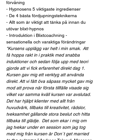
förvåning
- Hypnosens 5 viktigaste ingredienser
- De 4 bästa fördjupningsteknikerna
- Allt som är viktigt att tänka på innan du 
utövar blixt-hypnos
- Introduktion i Blixtcoachning - 
sensationella och varaktiga förändringar
"Kursens upplägg var helt i min smak.  Att 
få hoppa rakt in i praktik med snabba 
induktioner och sedan följa upp med teori 
gjorde att vi fick erfarenhet direkt dag 1. 
Kursen gav mig ett verktyg att använda 
direkt. Att vi fått öva såpass mycket gav mig 
mod att prova när första tillfälle visade sig 
vilket var samma kväll kursen var avslutad. 
Det har hjälpt klienter med allt från 
huvudvärk, tillbaks till kreativitet, rädslor, 
tveksamhet gällande stora beslut och hitta 
tillbaka till glädje.  Det som ekar i mig om 
jag tvekar under en session som jag tog 
med mig från kursen är Don`t get married 