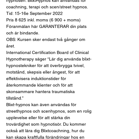
hypnosen. BlixtHypnos kan användas för 
coachning, terapi och scen/street hypnos.
Tid: 15-16e September 2022
Pris 8 625 inkl. moms (6 900 + moms)
Föranmälan här GARANTERAR din plats 
och är bindande.
OBS: Kursen sker endast två gånger om 
året.
International Certification Board of Clinical 
Hypnotherapy säger “Lär dig använda blixt-
hypnostekniker för att överbrygga tvivel, 
motstånd, skepsis eller ångest, för att 
effektivisera induktionstider för 
återkommande klienter och för att 
skonsammare hantera traumatiska 
tillstånd.”
Blixt-hypnos kan även användas för 
streethypnos och scenhypnos, som en rolig 
upplevelse eller för att stärka din 
trovärdighet som hypnotisör. Du kommer 
också att lära dig Blixtcoachning, hur du 
kan skapa kraftfulla förändringar hos en 