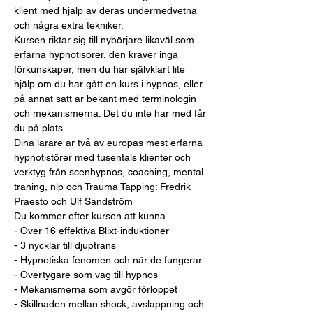
klient med hjälp av deras undermedvetna 
och några extra tekniker.
Kursen riktar sig till nybörjare likaväl som 
erfarna hypnotisörer, den kräver inga 
förkunskaper, men du har självklart lite 
hjälp om du har gått en kurs i hypnos, eller 
på annat sätt är bekant med terminologin 
och mekanismerna. Det du inte har med får 
du på plats.
Dina lärare är två av europas mest erfarna 
hypnotistörer med tusentals klienter och 
verktyg från scenhypnos, coaching, mental 
träning, nlp och Trauma Tapping: Fredrik 
Praesto och Ulf Sandström
Du kommer efter kursen att kunna
- Över 16 effektiva Blixt-induktioner
- 3 nycklar till djuptrans
- Hypnotiska fenomen och när de fungerar
- Övertygare som väg till hypnos
- Mekanismerna som avgör förloppet
- Skillnaden mellan shock, avslappning och 