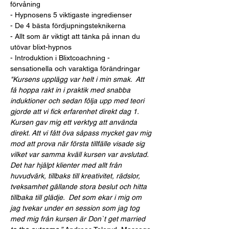
förvåning
- Hypnosens 5 viktigaste ingredienser
- De 4 bästa fördjupningsteknikerna
- Allt som är viktigt att tänka på innan du 
utövar blixt-hypnos
- Introduktion i Blixtcoachning - 
sensationella och varaktiga förändringar
"Kursens upplägg var helt i min smak.  Att 
få hoppa rakt in i praktik med snabba 
induktioner och sedan följa upp med teori 
gjorde att vi fick erfarenhet direkt dag 1. 
Kursen gav mig ett verktyg att använda 
direkt. Att vi fått öva såpass mycket gav mig 
mod att prova när första tillfälle visade sig 
vilket var samma kväll kursen var avslutad. 
Det har hjälpt klienter med allt från 
huvudvärk, tillbaks till kreativitet, rädslor, 
tveksamhet gällande stora beslut och hitta 
tillbaka till glädje.  Det som ekar i mig om 
jag tvekar under en session som jag tog 
med mig från kursen är Don`t get married 