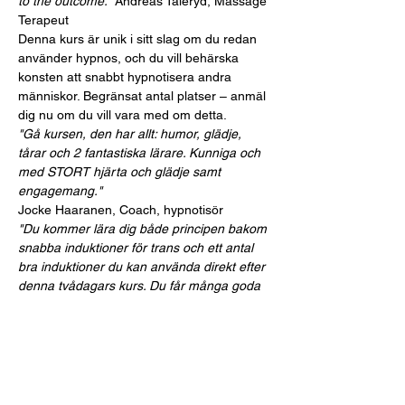
to the outcome.”
 Andreas Taleryd, Massage 
Terapeut
Denna kurs är unik i sitt slag om du redan 
använder hypnos, och du vill behärska 
konsten att snabbt hypnotisera andra 
människor. Begränsat antal platser – anmäl 
dig nu om du vill vara med om detta.
"Gå kursen, den har allt: humor, glädje, 
tårar och 2 fantastiska lärare. Kunniga och 
med STORT hjärta och glädje samt 
engagemang."
Jocke Haaranen, Coach, hypnotisör
"Du kommer lära dig både principen bakom 
snabba induktioner för trans och ett antal 
bra induktioner du kan använda direkt efter 
denna tvådagars kurs. Du får många goda 
skratt under övningarna. Eftersom du på 
varje induktion får först en demo och sedan 
direkt testar att vara både hypnotisör och 
klient så får du en god känsla och 
förståelse för hur de olika sinnena 
aktiveras. Jag har haft häftiga hypnos och 