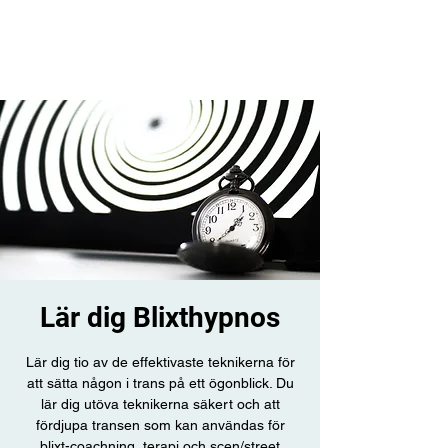
Lär dig Blixthypnos
Lär dig tio av de effektivaste teknikerna för
att sätta någon i trans på ett ögonblick. Du
lär dig utöva teknikerna säkert och att
fördjupa transen som kan användas för
blixt-coachning, terapi och scen/street